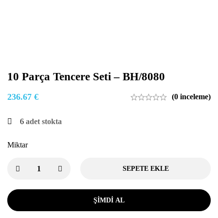
10 Parça Tencere Seti – BH/8080
236.67
€
(0 inceleme)
6
adet stokta
Miktar
SEPETE EKLE
ŞIMDI AL