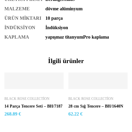
MALZEME
dövme alüminyum
ÜRÜN MİKTARI
10 parça
İNDÜKSİYON
İndüksiyon
KAPLAMA
yapışmaz titanyumPro kaplama
İlgili ürünler
BLACK ROSE COLLECTION
BLACK ROSE COLLECTION
14 Parça Tencere Seti – BH/7187
28 cm Sığ Tencere – BH/1640N
268.89
€
62.22
€